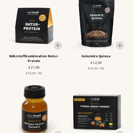
Nährstoffkombination Natur-
Gekeimte Quinoa
Protein
Normaler
€ 12,90
Normaler
€ 27,90
Preis
STÜCK
PRO
€ 43,00
/
KG
Preis
STÜCK
PRO
€ 93,00
/
KG