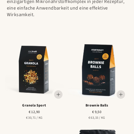
einzigartigen Mikronährstoffkomplex in jeder Rezeptur,
eine einfache Anwendbarkeit und eine effektive
Wirksamkeit.
Granola Sport
Brownie Balls
Normaler
€ 12,90
Normaler
€ 9,50
Preis
Preis
STÜCK
PRO
STÜCK
PRO
€ 30,71
/
KG
€ 63,33
/
KG