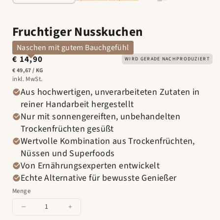
Fruchtiger Nusskuchen
Naschen mit gutem Bauchgefühl
€ 14,90
Normaler
WIRD GERADE NACHPRODUZIERT
Preis
PRO
STÜCK
€ 49,67
/
KG
inkl. MwSt.
Aus hochwertigen, unverarbeiteten Zutaten in
reiner Handarbeit hergestellt
Nur mit sonnengereiften, unbehandelten
Trockenfrüchten gesüßt
Wertvolle Kombination aus Trockenfrüchten,
Nüssen und Superfoods
Von Ernährungsexperten entwickelt
Echte Alternative für bewusste Genießer
Menge
Menge
Menge