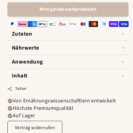
für
für
Fruchtiger
Fruchtiger
Wird gerade nachproduziert
Nusskuchen
Nusskuchen
verringern
erhöhen
Zutaten
Nährwerte
Anwendung
Inhalt
Teilen
Von Ernährungswissenschaftlern entwickelt
Höchste Premiumqualität
Auf Lager
Vertrag widerrufen