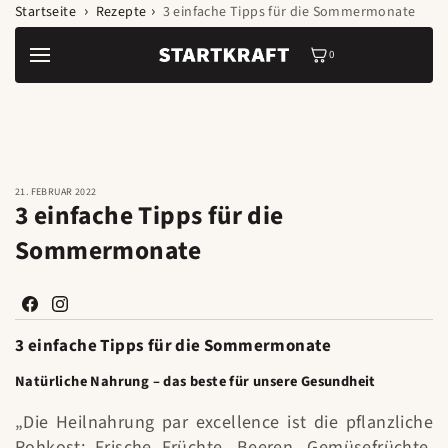
Zum Inhalt
Startseite
Rezepte
3 einfache Tipps für die Sommermonate
springen
0
0
Artikel
21. FEBRUAR 2022
3 einfache Tipps für die
Sommermonate
Facebook
Instagram
3 einfache Tipps für die Sommermonate
Natürliche Nahrung – das beste für unsere Gesundheit
„Die Heilnahrung par excellence ist die pflanzliche
Rohkost: Frische Früchte, Beeren, Gemüsefrüchte,