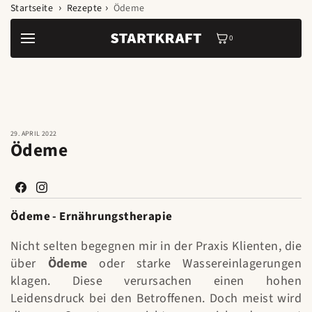
Zum Inhalt
Startseite
Rezepte
Ödeme
springen
0
0
Artikel
29. APRIL 2022
Ödeme
Facebook
Instagram
Ödeme - Ernährungstherapie
Nicht selten begegnen mir in der Praxis Klienten, die
über
Ödeme
oder starke Wassereinlagerungen
klagen. Diese verursachen einen hohen
Leidensdruck bei den Betroffenen. Doch meist wird