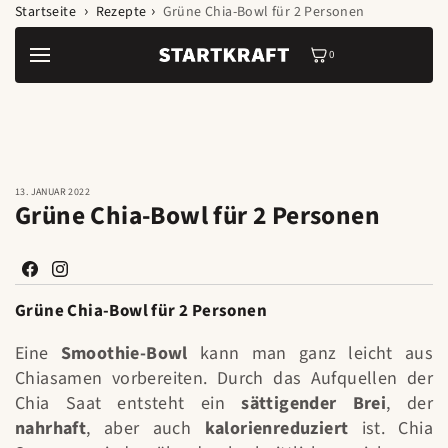
Zum Inhalt
Startseite
Rezepte
Grüne Chia-Bowl für 2 Personen
springen
0
0
Artikel
13. JANUAR 2022
Grüne Chia-Bowl für 2 Personen
Facebook
Instagram
Grüne Chia-Bowl für 2 Personen
Eine
Smoothie-Bowl
kann man ganz leicht aus
Chiasamen vorbereiten. Durch das Aufquellen der
Chia Saat entsteht ein
sättigender Brei
, der
nahrhaft
, aber auch
kalorienreduziert
ist. Chia