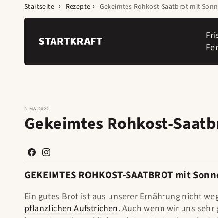
Zum Inhalt
Startseite
Rezepte
Gekeimtes Rohkost-Saatbrot mit Son
springen
Fri
Fe
3. MAI 2022
Gekeimtes Rohkost-Saatb
Facebook
Instagram
GEKEIMTES ROHKOST-SAATBROT mit Sonn
Ein gutes Brot ist aus unserer Ernährung nicht 
pflanzlichen Aufstrichen
. Auch wenn wir uns sehr 