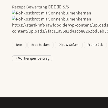
Rezept Bewertung





5/5
https://startkraft-rawfood.de/wp-content/uploa
content/uploads/7fac11a9581d41cb88262bd6eb5b
Brot
Brot backen
Dips & Soßen
Frühstück
Vorheriger Beitrag