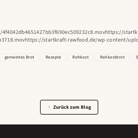
ds/4f4042db4651427bb3f690ec509232c8.movhttps://startk
3718.movhttps://startkraft-rawfood.de/wp-content/up
gemeintes Brot
Rezepte
Rohkost
Rohkostbrot
Zurück zum Blog