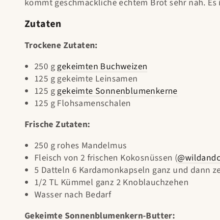
kommt geschmackliche echtem Brot sehr nah. Es i
Zutaten
Trockene Zutaten:
250 g
gekeimten Buchweizen
125 g gekeimte Leinsamen
125 g
gekeimte Sonnenblumenkerne
125 g Flohsamenschalen
Frische Zutaten:
250 g rohes Mandelmus
Fleisch von 2 frischen Kokosnüssen (
@wildand
5 Datteln 6 Kardamonkapseln ganz und dann z
1/2 TL Kümmel ganz 2 Knoblauchzehen
Wasser nach Bedarf
Gekeimte Sonnenblumenkern-Butter: