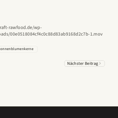
raft-rawfood.de/wp-
loads/00e0518084cf4c0c88d83ab9168d2c7b-1.mov
Sonnenblumenkerne
Nächster Beitrag