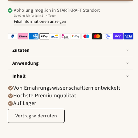
Reinigendes
Reinigendes
Abholung möglich in
STARTKRAFT Standort
Ferment
Ferment
Gewöhnlich fertig in 2 - 4 Tagen
verringern
erhöhen
Filialinformationen anzeigen
Zutaten
Anwendung
Inhalt
Von Ernährungswissenschaftlern entwickelt
Höchste Premiumqualität
Auf Lager
Vertrag widerrufen