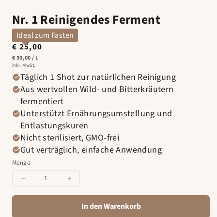
Nr. 1 Reinigendes Ferment
Ideal zum Fasten
€ 25,00
Normaler
Preis
PRO
STÜCK
€ 50,00
/
L
inkl. MwSt.
Täglich 1 Shot zur natürlichen Reinigung
Aus wertvollen Wild- und Bitterkräutern
fermentiert
Unterstützt Ernährungsumstellung und
Entlastungskuren
Nicht sterilisiert, GMO-frei
Gut verträglich, einfache Anwendung
Menge
Menge
Menge
für
für
Nr.
Nr.
In den Warenkorb
1
1