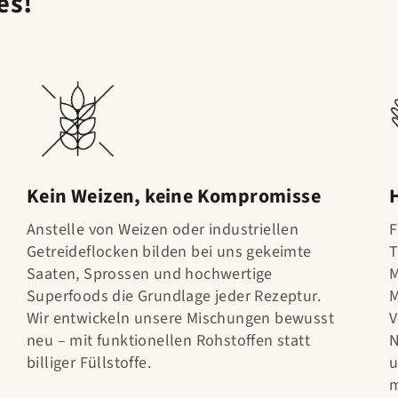
es!
Kein Weizen, keine Kompromisse
Anstelle von Weizen oder industriellen
F
Getreideflocken bilden bei uns gekeimte
T
Saaten, Sprossen und hochwertige
M
Superfoods die Grundlage jeder Rezeptur.
M
Wir entwickeln unsere Mischungen bewusst
V
neu – mit funktionellen Rohstoffen statt
N
billiger Füllstoffe.
u
m