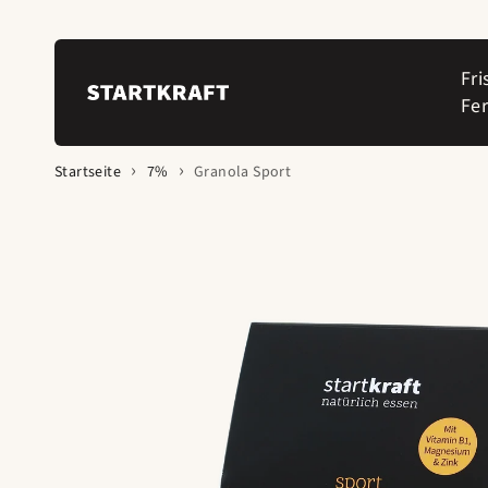
Zum Inhalt
springen
Fri
Fe
Startseite
7%
Granola Sport
Zur
Produktinformation
springen