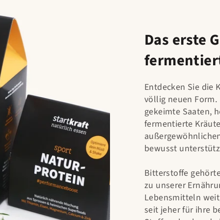
Das erste 
fermentier
Entdecken Sie die Kr
völlig neuen Form. 
gekeimte Saaten, h
fermentierte Kräut
außergewöhnlichen 
bewusst unterstüt
Bitterstoffe gehör
zu unserer Ernährun
Lebensmitteln wei
seit jeher für ihre