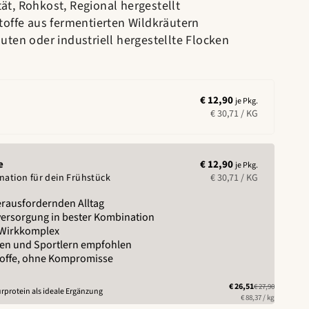
t, Rohkost, Regional hergestellt
toffe aus fermentierten Wildkräutern
uten oder industriell hergestellte Flocken
€ 12,90
je Pkg.
€ 30,71
/ KG
e
€ 12,90
je Pkg.
nation für dein Frühstück
€ 30,71
/ KG
erausfordernden Alltag
ersorgung in bester Kombination
 Wirkkomplex
en und Sportlern empfohlen
toffe, ohne Kompromisse
€ 26,51
€ 27,90
protein als ideale Ergänzung
€ 88,37
/ kg