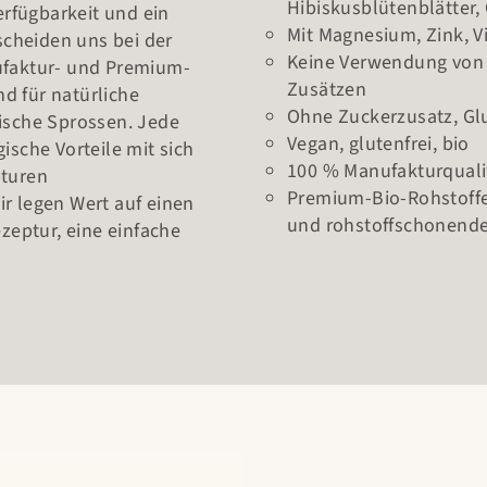
Hibiskusblütenblätter,
erfügbarkeit und ein
Mit Magnesium, Zink, V
scheiden uns bei der
Keine Verwendung von 
ufaktur- und Premium-
Zusätzen
nd für natürliche
Ohne Zuckerzusatz, Glu
ische Sprossen. Jede
Vegan, glutenfrei, bio
ische Vorteile mit sich
100 % Manufakturqualit
pturen
Premium-Bio-Rohstoffe
r legen Wert auf einen
und rohstoffschonende
zeptur, eine einfache