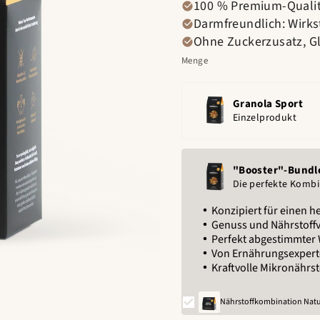
100 % Premium-Qualitä
Darmfreundlich: Wirks
Ohne Zuckerzusatz, Gl
Menge
Granola Sport
Einzelprodukt
"Booster"-Bundl
Die perfekte Kombi
Konzipiert für einen h
Genuss und Nährstoffv
Perfekt abgestimmter
Von Ernährungsexpert
Kraftvolle Mikronährs
Nährstoffkombination Natur