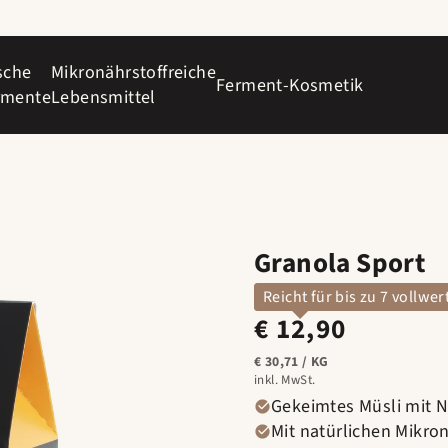
sche
Mikronährstoffreiche
Ferment-Kosmetik
rmente
Lebensmittel
Granola Sport
Reicht für bis zu 7 vollwe
€ 12,90
Normaler
Preis
STÜCK
PRO
€ 30,71
/
KG
inkl. MwSt.
Gekeimtes Müsli mit N
Mit natürlichen Mikro