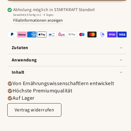
Box
Box
Abholung möglich in
STARTKRAFT Standort
mit
mit
Gewöhnlich fertig in 2 - 4 Tagen
12
12
Filialinformationen anzeigen
Shots
Shots
verringern
erhöhen
Zutaten
Anwendung
Inhalt
Von Ernährungswissenschaftlern entwickelt
Höchste Premiumqualität
Auf Lager
Vertrag widerrufen