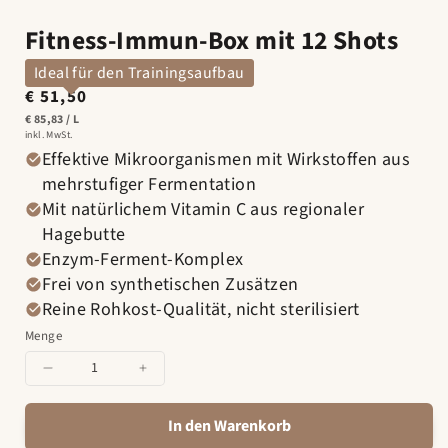
Fitness-Immun-Box mit 12 Shots
Ideal für den Trainingsaufbau
€ 51,50
Normaler
Preis
PRO
STÜCK
€ 85,83
/
L
inkl. MwSt.
Effektive Mikroorganismen mit Wirkstoffen aus
mehrstufiger Fermentation
Mit natürlichem Vitamin C aus regionaler
Hagebutte
Enzym-Ferment-Komplex
Frei von synthetischen Zusätzen
Reine Rohkost-Qualität, nicht sterilisiert
Menge
Menge
Menge
für
für
Fitness-
Fitness-
In den Warenkorb
Immun-
Immun-