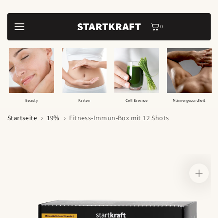
Zum Inhalt
springen
0
0
Artikel
Beauty
Fasten
Cell Essence
Männergesundheit
Startseite
19%
Fitness-Immun-Box mit 12 Shots
Zur
Produktinformation
springen